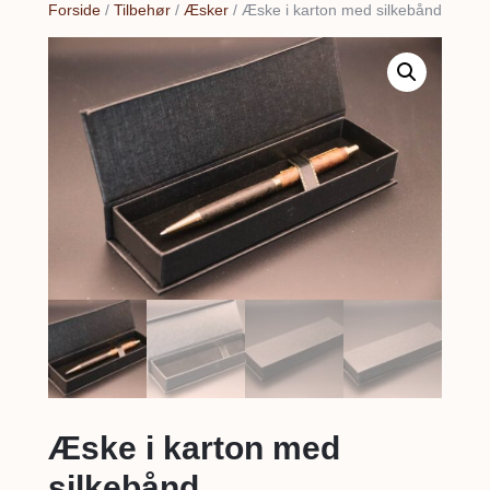
But
Forside
/
Tilbehør
/
Æsker
/ Æske i karton med silkebånd
Æske i karton med
silkebånd