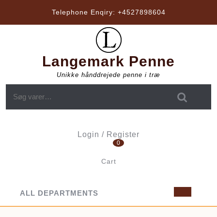
Skip
Telephone Enqiry:
+4527898604
to
content
Langemark Penne
Unikke hånddrejede penne i træ
Søg efter:
Login / Register
0
Login
/
Cart
Register
shopping
cart
ALL DEPARTMENTS
Op