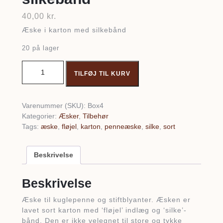
40,00
kr.
Æske i karton med silkebånd
20 på lager
Æske i karton med silkebånd antal
TILFØJ TIL KURV
Varenummer (SKU):
Box4
Kategorier:
Æsker
,
Tilbehør
Tags:
æske
,
fløjel
,
karton
,
penneæske
,
silke
,
sort
Beskrivelse
Beskrivelse
Æske til kuglepenne og stiftblyanter. Æsken er
lavet sort karton med ‘fløjel’ indlæg og ‘silke’-
bånd. Den er ikke velegnet til store og tykke