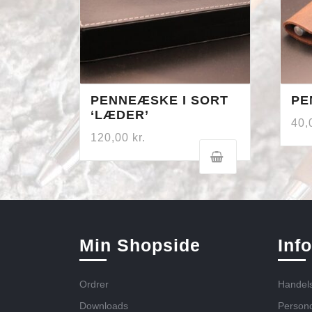
PENNEÆSKE I SORT
PE
‘LÆDER’
40
120,00
kr.
Min Shopside
Inf
Ordrer
Handels
Downloads
Persond