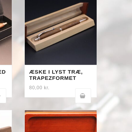
ED
ÆSKE I LYST TRÆ,
TRAPEZFORMET
80,00
kr.