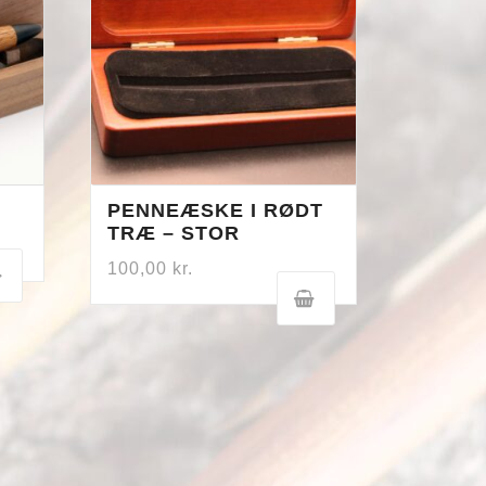
PENNEÆSKE I RØDT
TRÆ – STOR
100,00
kr.