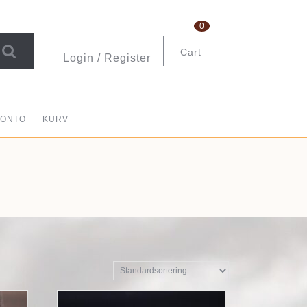
0
Cart
Login / Register
shopping
Login
cart
/
Register
KONTO
KURV