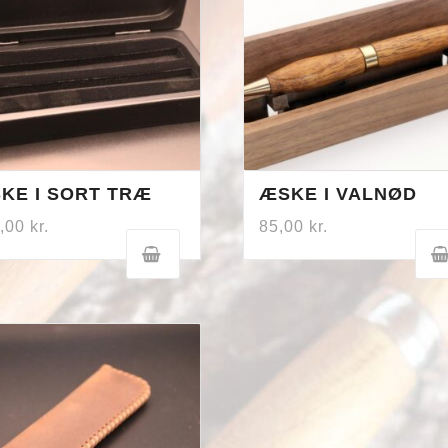
KE I SORT TRÆ
ÆSKE I VALNØD
0,00
kr.
85,00
kr.