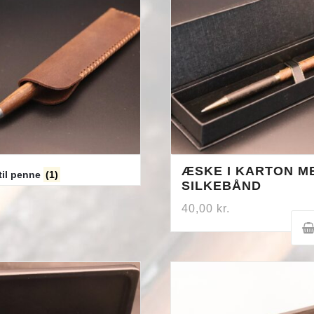
ÆSKE I KARTON M
til penne
(1)
SILKEBÅND
40,00
kr.