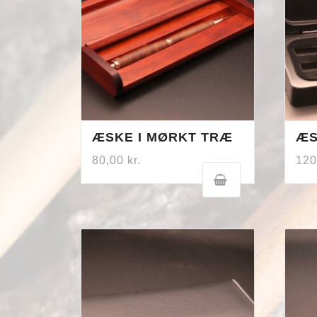
ÆSKE I MØRKT TRÆ
ÆS
80,00
kr.
12