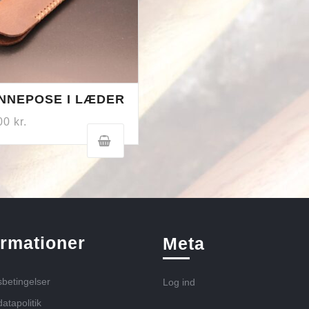
NNEPOSE I LÆDER
,00
kr.
ormationer
Meta
betingelser
Log ind
atapolitik