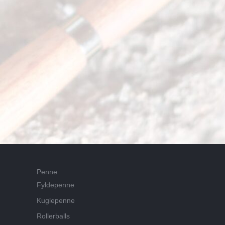
Penne
Fyldepenne
Kuglepenne
Rollerballs