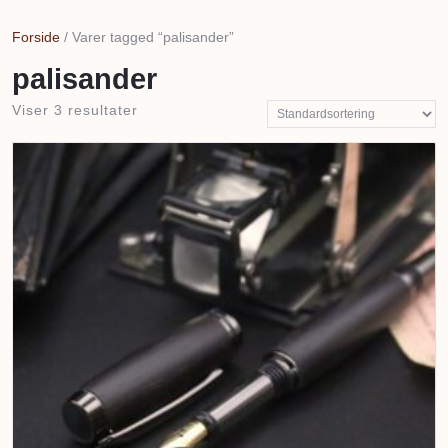
But
Forside
/ Varer tagged “palisander”
palisander
Viser 3 resultater