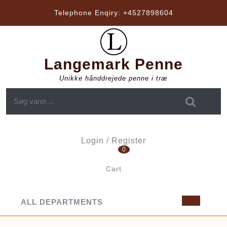
Skip
Telephone Enqiry:
+4527898604
to
content
Langemark Penne
Unikke hånddrejede penne i træ
Søg efter:
Login / Register
0
Login
/
Cart
Register
shopping
cart
ALL DEPARTMENTS
Op