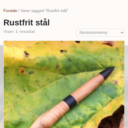
But
Forside
/ Varer tagged “Rustfrit stål”
Rustfrit stål
Viser 1 resultat