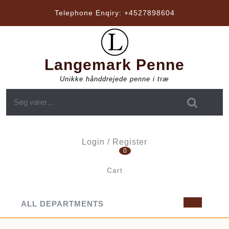
Skip
Telephone Enqiry:
+4527898604
to
content
Langemark Penne
Unikke hånddrejede penne i træ
Søg efter:
Login / Register
0
Login
/
Cart
Register
shopping
cart
ALL DEPARTMENTS
Op