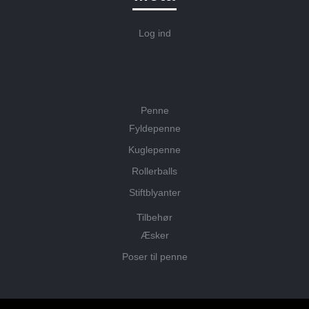
Log ind
Penne
Fyldepenne
Kuglepenne
Rollerballs
Stiftblyanter
Tilbehør
Æsker
Poser til penne