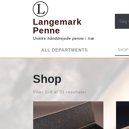
Skip
to
content
Søg eft
Langemark
Penne
Unikke hånddrejede penne i træ
ALL DEPARTMENTS
SHOP
Shop
Viser 1–8 af 31 resultater