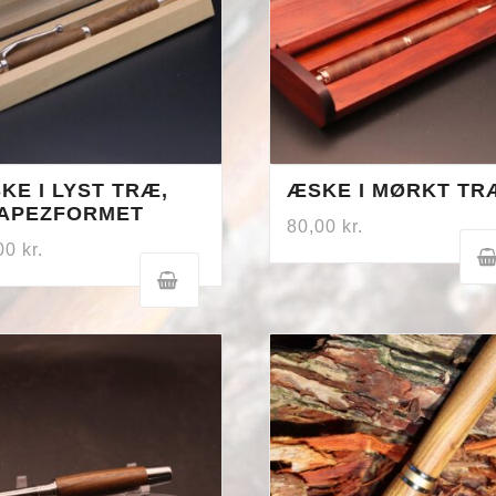
KE I LYST TRÆ,
ÆSKE I MØRKT TR
APEZFORMET
80,00
kr.
,00
kr.