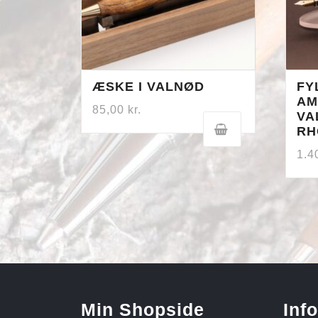
ÆSKE I VALNØD
FY
AM
85,00
kr.
VA
RH
1.4
Min Shopside
Inf