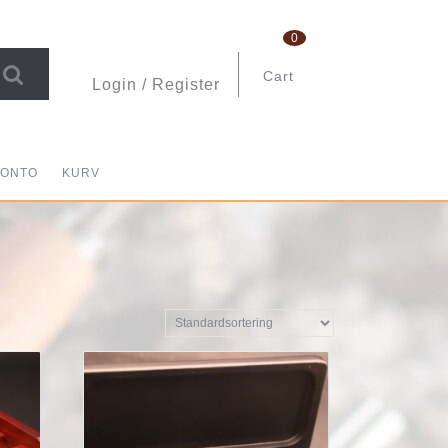
0
Cart
Login / Register
shopping
Login
cart
/
Register
KONTO
KURV