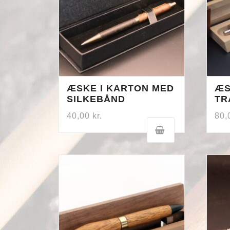
ÆSKE I KARTON MED
ÆS
SILKEBÅND
TR
40,00
kr.
80