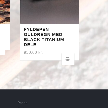
FYLDEPEN I
GULDREGN MED
BLACK TITANIUM
DELE
950,00
kr.
Penne