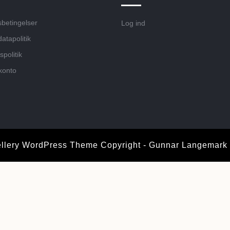
betingelser
Log ind
atapolitik
spolitik
konto
llery WordPress Theme
Copyright - Gunnar Langemark
Scroll
Up