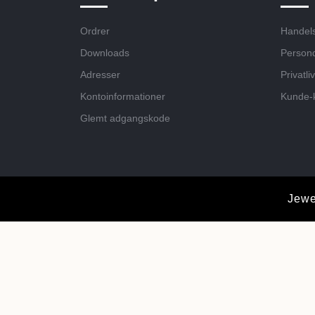
Ordrer
Handels
Downloads
Persond
Adresser
Privatliv
Kontoinformationer
Kunde-
Glemt adgangskode
Jewe