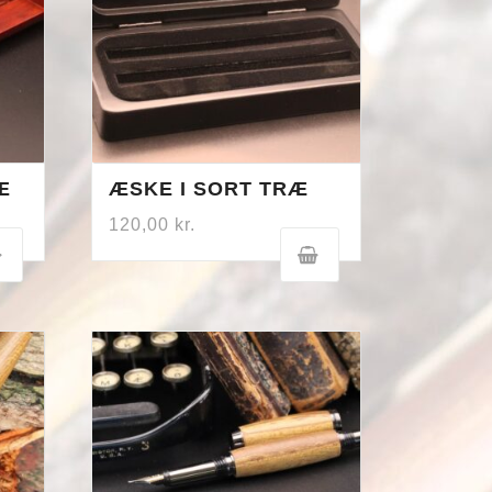
Æ
ÆSKE I SORT TRÆ
120,00
kr.