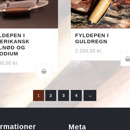
LDEPEN I
FYLDEPEN I
ERIKANSK
GULDREGN
LNØD OG
2.200,00
kr.
ODIUM
00,00
kr.
1
2
3
4
→
ormationer
Meta