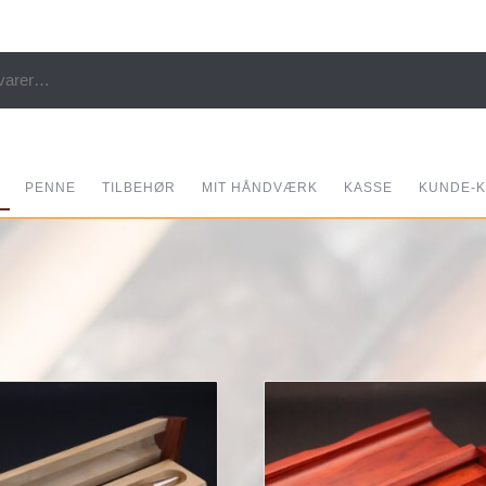
er:
PENNE
TILBEHØR
MIT HÅNDVÆRK
KASSE
KUNDE-