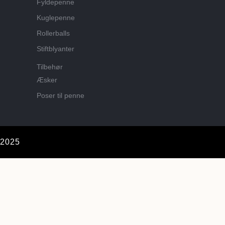
Fyldepenne
Kuglepenne
Rollerballs
Stiftblyanter
Tilbehør
Æsker
Poser til penne
 2025